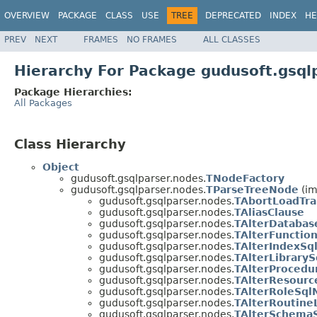
OVERVIEW
PACKAGE
CLASS
USE
TREE
DEPRECATED
INDEX
HE
PREV
NEXT
FRAMES
NO FRAMES
ALL CLASSES
Hierarchy For Package gudusoft.gsql
Package Hierarchies:
All Packages
Class Hierarchy
Object
gudusoft.gsqlparser.nodes.
TNodeFactory
gudusoft.gsqlparser.nodes.
TParseTreeNode
(i
gudusoft.gsqlparser.nodes.
TAbortLoadTra
gudusoft.gsqlparser.nodes.
TAliasClause
gudusoft.gsqlparser.nodes.
TAlterDataba
gudusoft.gsqlparser.nodes.
TAlterFunctio
gudusoft.gsqlparser.nodes.
TAlterIndexSq
gudusoft.gsqlparser.nodes.
TAlterLibrary
gudusoft.gsqlparser.nodes.
TAlterProcedu
gudusoft.gsqlparser.nodes.
TAlterResour
gudusoft.gsqlparser.nodes.
TAlterRoleSql
gudusoft.gsqlparser.nodes.
TAlterRoutin
gudusoft.gsqlparser.nodes.
TAlterSchema