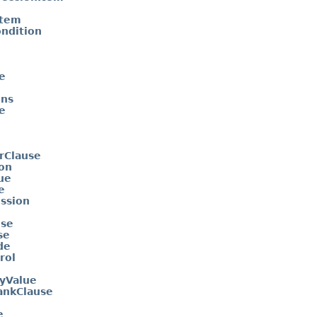
Item
ndition
e
mns
e
rClause
ion
ue
e
ession
use
se
de
rol
yValue
nkClause
e