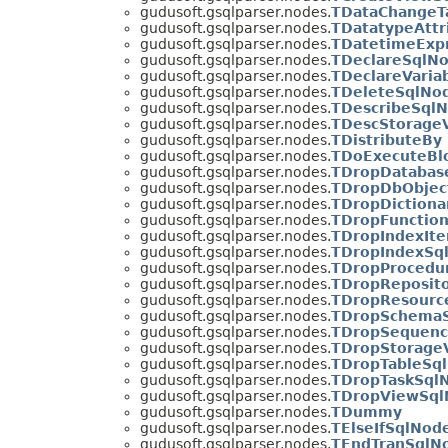
gudusoft.gsqlparser.nodes.
TDataChangeT
gudusoft.gsqlparser.nodes.
TDatatypeAttr
gudusoft.gsqlparser.nodes.
TDatetimeExp
gudusoft.gsqlparser.nodes.
TDeclareSqlN
gudusoft.gsqlparser.nodes.
TDeclareVaria
gudusoft.gsqlparser.nodes.
TDeleteSqlNo
gudusoft.gsqlparser.nodes.
TDescribeSql
gudusoft.gsqlparser.nodes.
TDescStorage
gudusoft.gsqlparser.nodes.
TDistributeBy
gudusoft.gsqlparser.nodes.
TDoExecuteBl
gudusoft.gsqlparser.nodes.
TDropDatabas
gudusoft.gsqlparser.nodes.
TDropDbObjec
gudusoft.gsqlparser.nodes.
TDropDictiona
gudusoft.gsqlparser.nodes.
TDropFunctio
gudusoft.gsqlparser.nodes.
TDropIndexIt
gudusoft.gsqlparser.nodes.
TDropIndexSq
gudusoft.gsqlparser.nodes.
TDropProcedu
gudusoft.gsqlparser.nodes.
TDropReposit
gudusoft.gsqlparser.nodes.
TDropResourc
gudusoft.gsqlparser.nodes.
TDropSchema
gudusoft.gsqlparser.nodes.
TDropSequenc
gudusoft.gsqlparser.nodes.
TDropStorage
gudusoft.gsqlparser.nodes.
TDropTableSq
gudusoft.gsqlparser.nodes.
TDropTaskSql
gudusoft.gsqlparser.nodes.
TDropViewSql
gudusoft.gsqlparser.nodes.
TDummy
gudusoft.gsqlparser.nodes.
TElseIfSqlNod
gudusoft.gsqlparser.nodes.
TEndTranSqlN