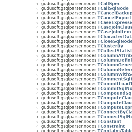
gudusoft.gsqlparser.nodes.
TCallSpec
gudusoft.gsqlparser.nodes.
TCallSqlNode
gudusoft.gsqlparser.nodes.
TCancelBacku
gudusoft.gsqlparser.nodes.
TCancelExpor
gudusoft.gsqlparser.nodes.
TCaseExpressi
gudusoft.gsqlparser.nodes.
TCaseJoinClau
gudusoft.gsqlparser.nodes.
TCaseJoinItem
gudusoft.gsqlparser.nodes.
TCharacterDat
gudusoft.gsqlparser.nodes.
TCloseSqlNod
gudusoft.gsqlparser.nodes.
TClusterBy
gudusoft.gsqlparser.nodes.
TCollectStatis
gudusoft.gsqlparser.nodes.
TColumnAttrib
gudusoft.gsqlparser.nodes.
TColumnDefini
gudusoft.gsqlparser.nodes.
TColumnGener
gudusoft.gsqlparser.nodes.
TColumnRefer
gudusoft.gsqlparser.nodes.
TColumnWithS
gudusoft.gsqlparser.nodes.
TCommentSql
gudusoft.gsqlparser.nodes.
TCommitLoadT
gudusoft.gsqlparser.nodes.
TCommitSqlN
gudusoft.gsqlparser.nodes.
TCompoundSq
gudusoft.gsqlparser.nodes.
TComputeClau
gudusoft.gsqlparser.nodes.
TComputeClau
gudusoft.gsqlparser.nodes.
TComputeExp
gudusoft.gsqlparser.nodes.
TConnectByCl
gudusoft.gsqlparser.nodes.
TConnectSqlN
gudusoft.gsqlparser.nodes.
TConstant
gudusoft.gsqlparser.nodes.
TConstraint
gudusoft.gsqlparser.nodes.
TContainsTabl