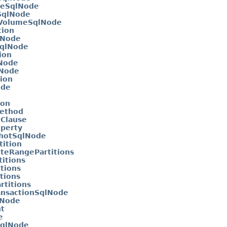
ceSqlNode
SqlNode
eVolumeSqlNode
tion
lNode
SqlNode
ion
Node
lNode
ion
ode
ion
Method
nClause
perty
hotSqlNode
tition
teRangePartitions
itions
tions
itions
rtitions
nsactionSqlNode
lNode
t
e
SqlNode