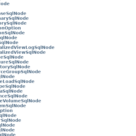
Node
aseSqlNode
narySqlNode
orySqlNode
onOption
ionSqlNode
SqlNode
SqlNode
alizedViewLogSqlNode
alizedViewSqlNode
geSqlNode
dureSqlNode
itorySqlNode
rceGroupSqlNode
qlNode
neLoadSqlNode
peSqlNode
aSqlNode
nceSqlNode
geVolumeSqlNode
ymSqlNode
ption
SqlNode
rSqlNode
qlNode
qlNode
qlNode