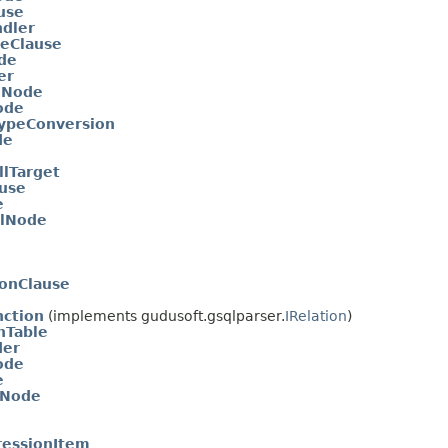
use
dler
eClause
de
er
lNode
ode
TypeConversion
de
llTarget
ause
e
qlNode
onClause
nction
(implements gudusoft.gsqlparser.
IRelation
)
nTable
der
ode
e
lNode
ressionItem