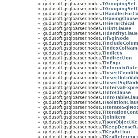
gudusoft.gsqlparser.nodes.
TGroupingSet
gudusoft.gsqlparser.nodes.
TGroupingSet
gudusoft.gsqlparser.nodes.
THandlerForCo
gudusoft.gsqlparser.nodes.
THavingClause
gudusoft.gsqlparser.nodes.
THierarchical
gudusoft.gsqlparser.nodes.
THintClause
gudusoft.gsqlparser.nodes.
TIdentityClaus
gudusoft.gsqlparser.nodes.
TIfSqlNode
gudusoft.gsqlparser.nodes.
TIncludeColu
gudusoft.gsqlparser.nodes.
TIndexColNam
gudusoft.gsqlparser.nodes.
TIndices
gudusoft.gsqlparser.nodes.
TIndirection
gudusoft.gsqlparser.nodes.
TInExpr
gudusoft.gsqlparser.nodes.
TInformixOute
gudusoft.gsqlparser.nodes.
TInsertCondit
gudusoft.gsqlparser.nodes.
TInsertIntoVal
gudusoft.gsqlparser.nodes.
TInsertSqlNod
gudusoft.gsqlparser.nodes.
TIntervalExpr
gudusoft.gsqlparser.nodes.
TIntoClause
gudusoft.gsqlparser.nodes.
TIntoTableCla
gudusoft.gsqlparser.nodes.
TIsolationClau
gudusoft.gsqlparser.nodes.
TIterateSqlNo
gudusoft.gsqlparser.nodes.
TIterationCont
gudusoft.gsqlparser.nodes.
TJoinItem
gudusoft.gsqlparser.nodes.
TJsonObjectKe
gudusoft.gsqlparser.nodes.
TKeepDenseRa
gudusoft.gsqlparser.nodes.
TKeyAction
gudusoft.gsqlparser.nodes.
TKeyReferenc