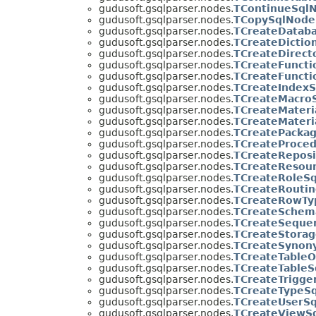
gudusoft.gsqlparser.nodes.
TContinueSql
gudusoft.gsqlparser.nodes.
TCopySqlNode
gudusoft.gsqlparser.nodes.
TCreateDatab
gudusoft.gsqlparser.nodes.
TCreateDictio
gudusoft.gsqlparser.nodes.
TCreateDirect
gudusoft.gsqlparser.nodes.
TCreateFuncti
gudusoft.gsqlparser.nodes.
TCreateFunct
gudusoft.gsqlparser.nodes.
TCreateIndex
gudusoft.gsqlparser.nodes.
TCreateMacro
gudusoft.gsqlparser.nodes.
TCreateMateri
gudusoft.gsqlparser.nodes.
TCreateMateri
gudusoft.gsqlparser.nodes.
TCreatePacka
gudusoft.gsqlparser.nodes.
TCreateProce
gudusoft.gsqlparser.nodes.
TCreateRepos
gudusoft.gsqlparser.nodes.
TCreateResou
gudusoft.gsqlparser.nodes.
TCreateRoleS
gudusoft.gsqlparser.nodes.
TCreateRouti
gudusoft.gsqlparser.nodes.
TCreateRowTy
gudusoft.gsqlparser.nodes.
TCreateSchem
gudusoft.gsqlparser.nodes.
TCreateSeque
gudusoft.gsqlparser.nodes.
TCreateStora
gudusoft.gsqlparser.nodes.
TCreateSynon
gudusoft.gsqlparser.nodes.
TCreateTableO
gudusoft.gsqlparser.nodes.
TCreateTable
gudusoft.gsqlparser.nodes.
TCreateTrigge
gudusoft.gsqlparser.nodes.
TCreateTypeS
gudusoft.gsqlparser.nodes.
TCreateUserS
gudusoft.gsqlparser.nodes.
TCreateViewS