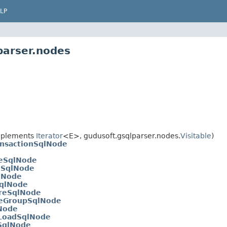
LP
parser.nodes
mplements
Iterator
<E>, gudusoft.gsqlparser.nodes.
Visitable
)
nsactionSqlNode
seSqlNode
nSqlNode
lNode
SqlNode
reSqlNode
ceGroupSqlNode
Node
eLoadSqlNode
SqlNode