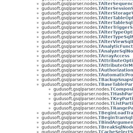
gudusoft.gsqlparser.nodes.
TAlterSequen
gudusoft.gsqlparser.nodes.
TAlterSession
gudusoft.gsqlparser.nodes.
TAlterStorag
gudusoft.gsqlparser.nodes.
TAlterTableOp
gudusoft.gsqlparser.nodes.
TAlterTableSq
gudusoft.gsqlparser.nodes.
TAlterTrigger
gudusoft.gsqlparser.nodes.
TAlterTypeOpt
gudusoft.gsqlparser.nodes.
TAlterTypeSql
gudusoft.gsqlparser.nodes.
TAlterViewSq
gudusoft.gsqlparser.nodes.
TAnalyticFunct
gudusoft.gsqlparser.nodes.
TAnalyzeSqlN
gudusoft.gsqlparser.nodes.
TArrayAccess
gudusoft.gsqlparser.nodes.
TAttributeOpt
gudusoft.gsqlparser.nodes.
TAttributeOr
gudusoft.gsqlparser.nodes.
TAuthorizatio
gudusoft.gsqlparser.nodes.
TAutomaticPro
gudusoft.gsqlparser.nodes.
TBackupSnaps
gudusoft.gsqlparser.nodes.
TBaseTablePar
gudusoft.gsqlparser.nodes.
TComposi
gudusoft.gsqlparser.nodes.
THashPart
gudusoft.gsqlparser.nodes.
TKeyParti
gudusoft.gsqlparser.nodes.
TListPart
gudusoft.gsqlparser.nodes.
TRangePa
gudusoft.gsqlparser.nodes.
TBeginLoadTra
gudusoft.gsqlparser.nodes.
TBeginTranSq
gudusoft.gsqlparser.nodes.
TBindArgumen
gudusoft.gsqlparser.nodes.
TBreakSqlNod
gudusoft.gsqlparser.nodes.
TCacheSelect