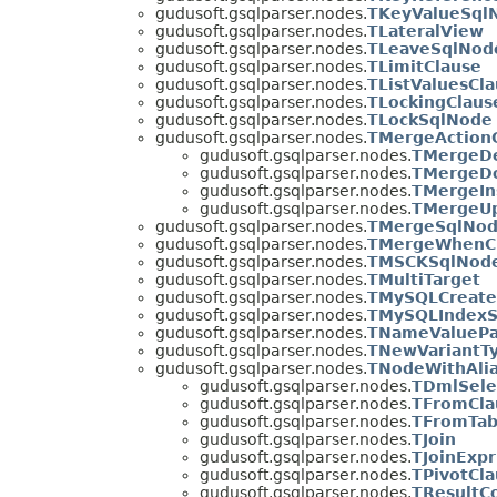
gudusoft.gsqlparser.nodes.
TKeyValueSql
gudusoft.gsqlparser.nodes.
TLateralView
gudusoft.gsqlparser.nodes.
TLeaveSqlNod
gudusoft.gsqlparser.nodes.
TLimitClause
gudusoft.gsqlparser.nodes.
TListValuesCl
gudusoft.gsqlparser.nodes.
TLockingClaus
gudusoft.gsqlparser.nodes.
TLockSqlNode
gudusoft.gsqlparser.nodes.
TMergeAction
gudusoft.gsqlparser.nodes.
TMergeDe
gudusoft.gsqlparser.nodes.
TMergeDo
gudusoft.gsqlparser.nodes.
TMergeIn
gudusoft.gsqlparser.nodes.
TMergeUp
gudusoft.gsqlparser.nodes.
TMergeSqlNo
gudusoft.gsqlparser.nodes.
TMergeWhenC
gudusoft.gsqlparser.nodes.
TMSCKSqlNod
gudusoft.gsqlparser.nodes.
TMultiTarget
gudusoft.gsqlparser.nodes.
TMySQLCreate
gudusoft.gsqlparser.nodes.
TMySQLIndexS
gudusoft.gsqlparser.nodes.
TNameValuePa
gudusoft.gsqlparser.nodes.
TNewVariantT
gudusoft.gsqlparser.nodes.
TNodeWithAlia
gudusoft.gsqlparser.nodes.
TDmlSele
gudusoft.gsqlparser.nodes.
TFromCla
gudusoft.gsqlparser.nodes.
TFromTab
gudusoft.gsqlparser.nodes.
TJoin
gudusoft.gsqlparser.nodes.
TJoinExpr
gudusoft.gsqlparser.nodes.
TPivotCl
gudusoft.gsqlparser.nodes.
TResultC