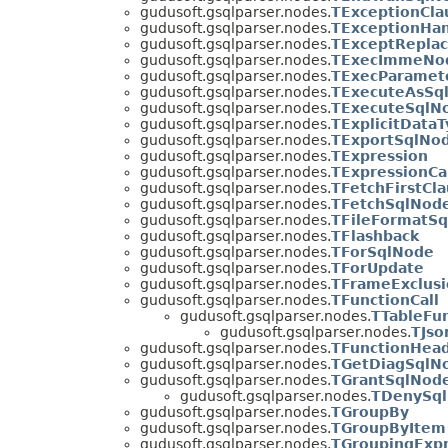
gudusoft.gsqlparser.nodes.
TExceptionCla
gudusoft.gsqlparser.nodes.
TExceptionHan
gudusoft.gsqlparser.nodes.
TExceptReplac
gudusoft.gsqlparser.nodes.
TExecImmeNo
gudusoft.gsqlparser.nodes.
TExecParamet
gudusoft.gsqlparser.nodes.
TExecuteAsSq
gudusoft.gsqlparser.nodes.
TExecuteSqlN
gudusoft.gsqlparser.nodes.
TExplicitData
gudusoft.gsqlparser.nodes.
TExportSqlNo
gudusoft.gsqlparser.nodes.
TExpression
gudusoft.gsqlparser.nodes.
TExpressionCa
gudusoft.gsqlparser.nodes.
TFetchFirstCl
gudusoft.gsqlparser.nodes.
TFetchSqlNod
gudusoft.gsqlparser.nodes.
TFileFormatS
gudusoft.gsqlparser.nodes.
TFlashback
gudusoft.gsqlparser.nodes.
TForSqlNode
gudusoft.gsqlparser.nodes.
TForUpdate
gudusoft.gsqlparser.nodes.
TFrameExclusi
gudusoft.gsqlparser.nodes.
TFunctionCall
gudusoft.gsqlparser.nodes.
TTableFu
gudusoft.gsqlparser.nodes.
TJso
gudusoft.gsqlparser.nodes.
TFunctionHea
gudusoft.gsqlparser.nodes.
TGetDiagSqlN
gudusoft.gsqlparser.nodes.
TGrantSqlNod
gudusoft.gsqlparser.nodes.
TDenySq
gudusoft.gsqlparser.nodes.
TGroupBy
gudusoft.gsqlparser.nodes.
TGroupByItem
gudusoft.gsqlparser.nodes.
TGroupingExp