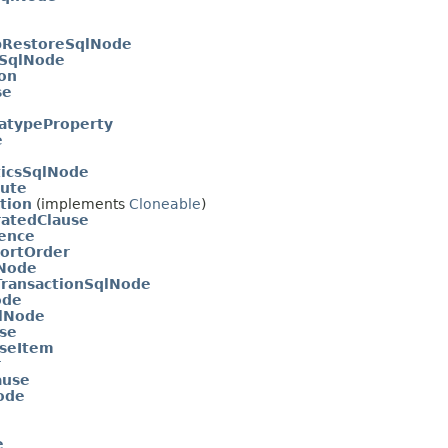
pRestoreSqlNode
tSqlNode
on
se
atypeProperty
e
ticsSqlNode
ute
tion
(implements
Cloneable
)
atedClause
ence
ortOrder
Node
ransactionSqlNode
ode
lNode
se
seItem
r
ause
ode
e