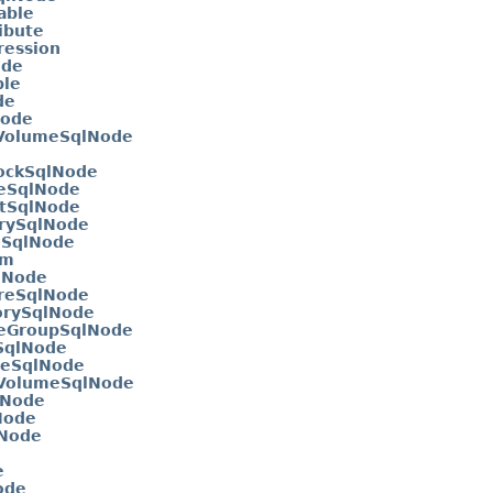
able
ibute
ression
ode
ble
de
Node
VolumeSqlNode
ockSqlNode
eSqlNode
tSqlNode
rySqlNode
nSqlNode
em
lNode
reSqlNode
orySqlNode
eGroupSqlNode
SqlNode
eSqlNode
VolumeSqlNode
lNode
Node
Node
e
ode