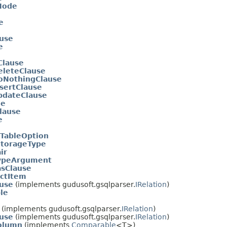
Node
e
ause
e
Clause
leteClause
NothingClause
sertClause
dateClause
de
lause
e
TableOption
torageType
ir
ypeArgument
sClause
ctItem
use
(implements gudusoft.gsqlparser.
IRelation
)
le
(implements gudusoft.gsqlparser.
IRelation
)
ause
(implements gudusoft.gsqlparser.
IRelation
)
olumn
(implements
Comparable
<T>)